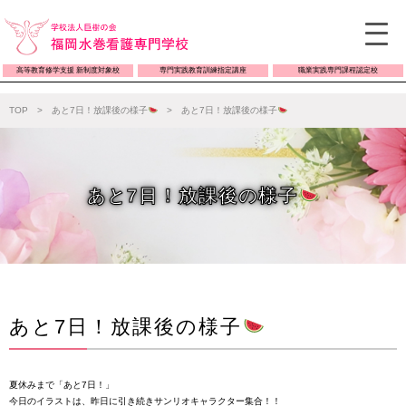
高等教育修学支援 新制度対象校
専門実践教育訓練指定講座
職業実践専門課程認定校
TOP
>
あと7日！放課後の様子
>
あと7日！放課後の様子
あと7日！放課後の様子
あと7日！放課後の様子
夏休みまで「あと7日！」
今日のイラストは、昨日に引き続きサンリオキャラクター集合！！